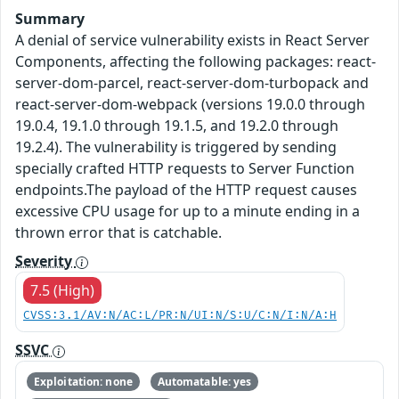
Summary
A denial of service vulnerability exists in React Server
Components, affecting the following packages: react-
server-dom-parcel, react-server-dom-turbopack and
react-server-dom-webpack (versions 19.0.0 through
19.0.4, 19.1.0 through 19.1.5, and 19.2.0 through
19.2.4). The vulnerability is triggered by sending
specially crafted HTTP requests to Server Function
endpoints.The payload of the HTTP request causes
excessive CPU usage for up to a minute ending in a
thrown error that is catchable.
Severity
7.5 (High)
CVSS:3.1/AV:N/AC:L/PR:N/UI:N/S:U/C:N/I:N/A:H
SSVC
Exploitation: none
Automatable: yes