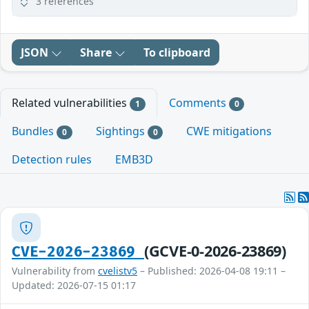
3 references
JSON
Share
To clipboard
Related vulnerabilities
Comments
1
0
Bundles
Sightings
CWE mitigations
0
0
Detection rules
EMB3D
(GCVE-0-2026-23869)
CVE-2026-23869
Vulnerability from
cvelistv5
– Published: 2026-04-08 19:11 –
Updated: 2026-07-15 01:17