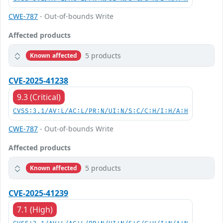
CWE-787
- Out-of-bounds Write
Affected products
5 products
Known affected
CVE-2025-41238
9.3 (Critical)
CVSS:3.1/AV:L/AC:L/PR:N/UI:N/S:C/C:H/I:H/A:H
CWE-787
- Out-of-bounds Write
Affected products
5 products
Known affected
CVE-2025-41239
7.1 (High)