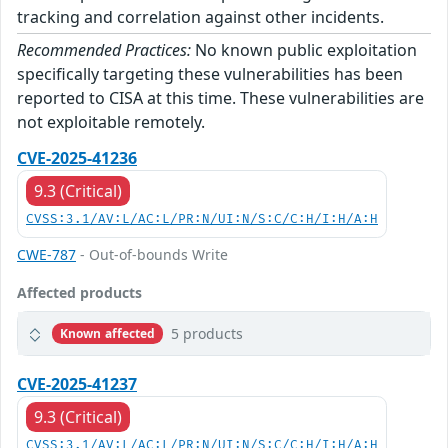
tracking and correlation against other incidents.
Recommended Practices:
No known public exploitation
specifically targeting these vulnerabilities has been
reported to CISA at this time. These vulnerabilities are
not exploitable remotely.
CVE-2025-41236
9.3 (Critical)
CVSS:3.1/AV:L/AC:L/PR:N/UI:N/S:C/C:H/I:H/A:H
CWE-787
- Out-of-bounds Write
Affected products
5 products
Known affected
CVE-2025-41237
9.3 (Critical)
CVSS:3.1/AV:L/AC:L/PR:N/UI:N/S:C/C:H/I:H/A:H