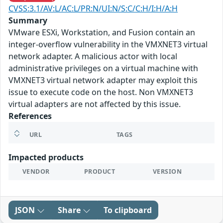
CVSS:3.1/AV:L/AC:L/PR:N/UI:N/S:C/C:H/I:H/A:H
Summary
VMware ESXi, Workstation, and Fusion contain an
integer-overflow vulnerability in the VMXNET3 virtual
network adapter. A malicious actor with local
administrative privileges on a virtual machine with
VMXNET3 virtual network adapter may exploit this
issue to execute code on the host. Non VMXNET3
virtual adapters are not affected by this issue.
References
URL
TAGS
Impacted products
VENDOR
PRODUCT
VERSION
JSON
Share
To clipboard