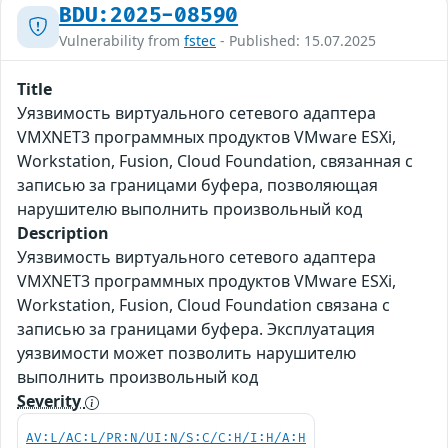
BDU:2025-08590
Vulnerability from
fstec
- Published: 15.07.2025
Title
Уязвимость виртуального сетевого адаптера
VMXNET3 программных продуктов VMware ESXi,
Workstation, Fusion, Cloud Foundation, связанная с
записью за границами буфера, позволяющая
нарушителю выполнить произвольный код
Description
Уязвимость виртуального сетевого адаптера
VMXNET3 программных продуктов VMware ESXi,
Workstation, Fusion, Cloud Foundation связана с
записью за границами буфера. Эксплуатация
уязвимости может позволить нарушителю
выполнить произвольный код
Severity
AV:L/AC:L/PR:N/UI:N/S:C/C:H/I:H/A:H