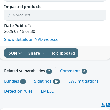
Impacted products
6 products
Date Public
2025-07-15 03:30
Show details on NVD website
JSON
Share
To clipboard
Related vulnerabilities
Comments
7
0
Bundles
Sightings
CWE mitigations
1
19
Detection rules
EMB3D