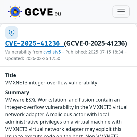
(GCVE-0-2025-41236)
CVE-2025-41236
Vulnerability from
cvelistv5
– Published: 2025-07-15 18:34 –
Updated: 2026-02-26 17:50
Title
VMXNET3 integer-overflow vulnerability
Summary
VMware ESXi, Workstation, and Fusion contain an
integer-overflow vulnerability in the VMXNET3 virtual
network adapter. A malicious actor with local
administrative privileges on a virtual machine with
VMXNET3 virtual network adapter may exploit this
issue to execute code on the host. Non VMXNET3