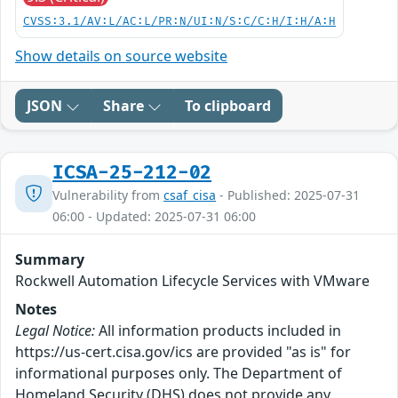
CVSS:3.1/AV:L/AC:L/PR:N/UI:N/S:C/C:H/I:H/A:H
Show details on source website
JSON
Share
To clipboard
ICSA-25-212-02
Vulnerability from
csaf_cisa
- Published: 2025-07-31
06:00 - Updated: 2025-07-31 06:00
Summary
Rockwell Automation Lifecycle Services with VMware
Notes
Legal Notice:
All information products included in
https://us-cert.cisa.gov/ics are provided "as is" for
informational purposes only. The Department of
Homeland Security (DHS) does not provide any