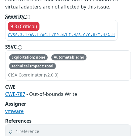
virtual adapters are not affected by this issue.
Severity
9.3 (Critical)
CVSS:3.1/AV:L/AC:L/PR:N/UI:N/S:C/C:H/I:H/A:H
SSVC
Exploitation: none
Automatable: no
Technical Impact: total
CISA Coordinator (v2.0.3)
CWE
CWE-787
- Out-of-bounds Write
Assigner
vmware
References
1 reference