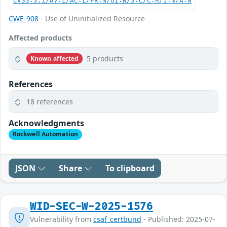
CVSS:3.1/AV:L/AC:L/PR:N/UI:N/S:C/C:H/I:N/A:N
CWE-908
- Use of Uninitialized Resource
Affected products
5 products
Known affected
References
18 references
Acknowledgments
Rockwell Automation
JSON
Share
To clipboard
WID-SEC-W-2025-1576
Vulnerability from
csaf_certbund
- Published: 2025-07-