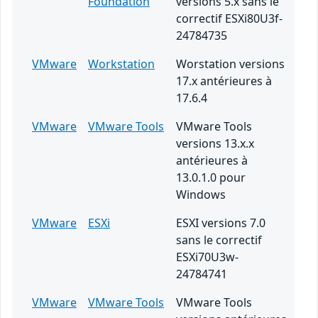
Foundation
versions 5.x sans le
correctif ESXi80U3f-
24784735
VMware
Workstation
Worstation versions
17.x antérieures à
17.6.4
VMware
VMware Tools
VMware Tools
versions 13.x.x
antérieures à
13.0.1.0 pour
Windows
VMware
ESXi
ESXI versions 7.0
sans le correctif
ESXi70U3w-
24784741
VMware
VMware Tools
VMware Tools