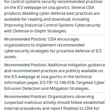
for control systems security recommended practices
on the ICS webpage on cisa.gov/ics. Several CISA
products detailing cyber defense best practices are
available for reading and download, including
Improving Industrial Control Systems Cybersecurity
with Defense-in-Depth Strategies.
Recommended Practices:
CISA encourages
organizations to implement recommended
cybersecurity strategies for proactive defense of ICS
assets.
Recommended Practices:
Additional mitigation guidance
and recommended practices are publicly available on
the ICS webpage at cisa.gov/ics in the technical
information paper, ICS-TIP-12-146-01B--Targeted Cyber
Intrusion Detection and Mitigation Strategies.
Recommended Practices:
Organizations observing
suspected malicious activity should follow established
internal procedures and report findings to CISA for