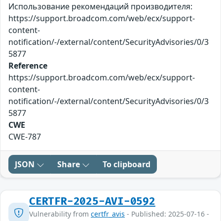
Использование рекомендаций производителя:
https://support.broadcom.com/web/ecx/support-
content-
notification/-/external/content/SecurityAdvisories/0/3
5877
Reference
https://support.broadcom.com/web/ecx/support-
content-
notification/-/external/content/SecurityAdvisories/0/3
5877
CWE
CWE-787
JSON
Share
To clipboard
CERTFR-2025-AVI-0592
Vulnerability from
certfr_avis
- Published: 2025-07-16 -