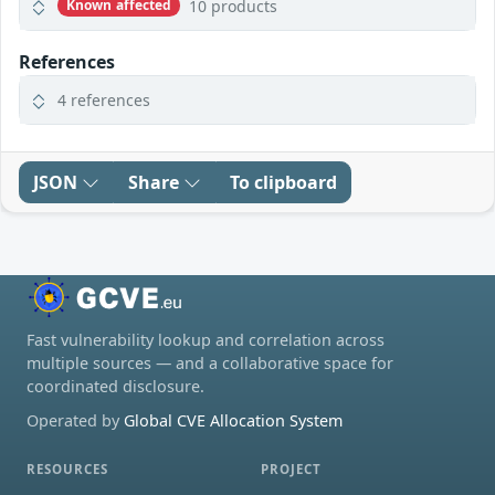
10 products
Known affected
References
4 references
JSON
Share
To clipboard
Fast vulnerability lookup and correlation across
multiple sources — and a collaborative space for
coordinated disclosure.
Operated by
Global CVE Allocation System
RESOURCES
PROJECT