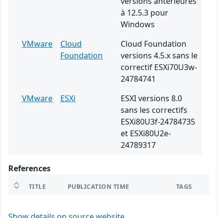
versions antérieures
à 12.5.3 pour
Windows
VMware
Cloud
Cloud Foundation
Foundation
versions 4.5.x sans le
correctif ESXi70U3w-
24784741
VMware
ESXi
ESXI versions 8.0
sans les correctifs
ESXi80U3f-24784735
et ESXi80U2e-
24789317
References
TITLE
PUBLICATION TIME
TAGS
Show details on source website