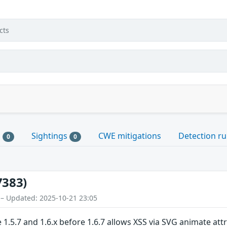
cts
s
Sightings
CWE mitigations
Detection ru
0
0
7383)
 – Updated: 2025-10-21 23:05
5.7 and 1.6.x before 1.6.7 allows XSS via SVG animate attr