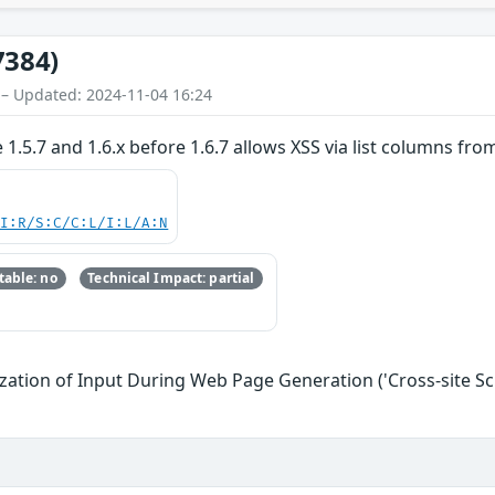
7384)
 – Updated: 2024-11-04 16:24
5.7 and 1.6.x before 1.6.7 allows XSS via list columns fro
UI:R/S:C/C:L/I:L/A:N
able: no
Technical Impact: partial
zation of Input During Web Page Generation ('Cross-site Scr