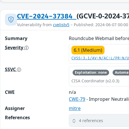
(GCVE-0-2024-3
CVE-2024-37384
Vulnerability from
cvelistv5
– Published: 2024-06-07 00:00
Summary
Roundcube Webmail before 1.
Severity
6.1 (Medium)
CVSS:3.1/AV:N/AC:L/PR:N/
SSVC
Exploitation: none
Automat
CISA Coordinator (v2.0.3)
CWE
n/a
CWE-79
- Improper Neutrali
Assigner
mitre
References
4 references