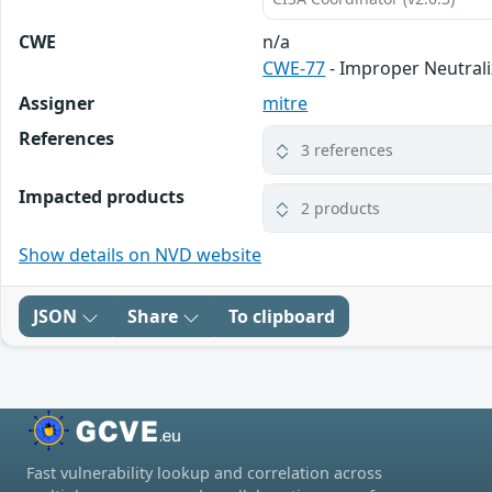
CWE
n/a
CWE-77
- Improper Neutrali
Assigner
mitre
References
3 references
Impacted products
2 products
Show details on NVD website
JSON
Share
To clipboard
Fast vulnerability lookup and correlation across