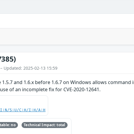
7385)
 – Updated: 2025-02-13 15:59
.5.7 and 1.6.x before 1.6.7 on Windows allows command in
ause of an incomplete fix for CVE-2020-12641.
UI:N/S:U/C:H/I:H/A:H
able: no
Technical Impact: total