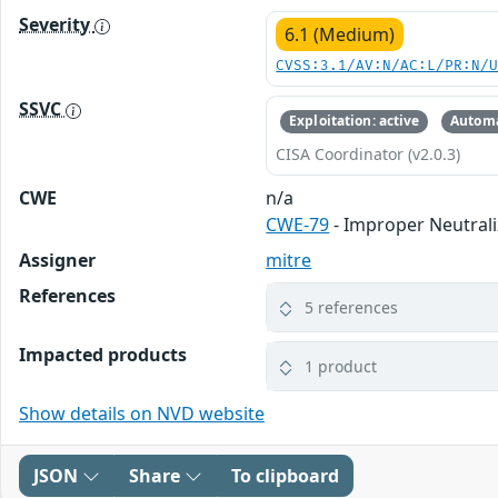
Severity
6.1 (Medium)
CVSS:3.1/AV:N/AC:L/PR:N/
SSVC
Exploitation: active
Automa
CISA Coordinator (v2.0.3)
CWE
n/a
CWE-79
- Improper Neutrali
Assigner
mitre
References
5 references
Impacted products
1 product
Show details on NVD website
JSON
Share
To clipboard