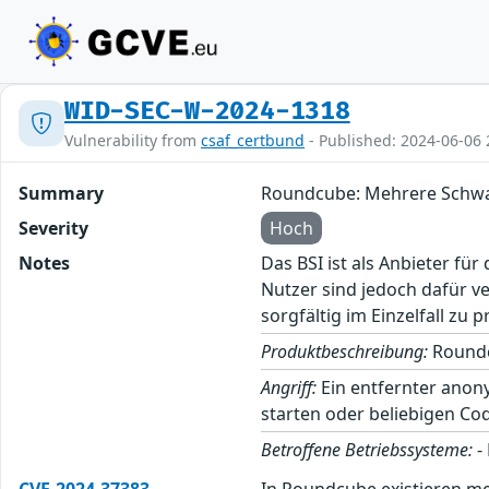
WID-SEC-W-2024-1318
Vulnerability from
csaf_certbund
- Published: 2024-06-06 
Summary
Roundcube: Mehrere Schwa
Severity
Hoch
Notes
Das BSI ist als Anbieter fü
Nutzer sind jedoch dafür v
sorgfältig im Einzelfall zu p
Produktbeschreibung:
Roundc
Angriff:
Ein entfernter anon
starten oder beliebigen Co
Betroffene Betriebssysteme:
-