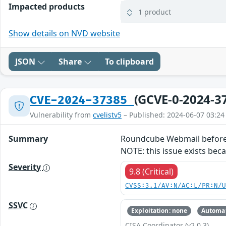
Impacted products
1 product
Show details on NVD website
JSON
Share
To clipboard
(GCVE-0-2024-3
CVE-2024-37385
Vulnerability from
cvelistv5
– Published: 2024-06-07 03:24
Summary
Roundcube Webmail before 1
NOTE: this issue exists bec
Severity
9.8 (Critical)
CVSS:3.1/AV:N/AC:L/PR:N/
SSVC
Exploitation: none
Automat
CISA Coordinator (v2.0.3)