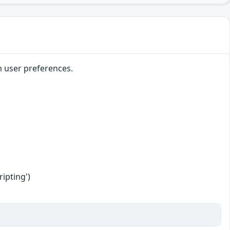
m user preferences.
ipting')