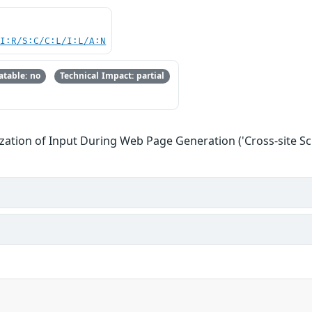
UI:R/S:C/C:L/I:L/A:N
table: no
Technical Impact: partial
zation of Input During Web Page Generation ('Cross-site Scr