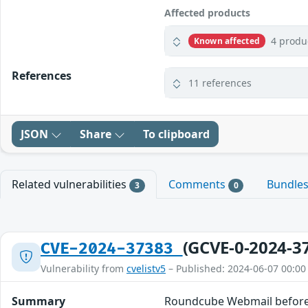
Affected products
4 produ
Known affected
References
11 references
JSON
Share
To clipboard
Related vulnerabilities
Comments
Bundle
3
0
(GCVE-0-2024-3
CVE-2024-37383
Vulnerability from
cvelistv5
– Published: 2024-06-07 00:00
Summary
Roundcube Webmail before 1.