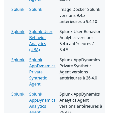
Splunk
Splunk
image Docker Splunk
versions 9.4.x
antérieures à 9.4.10
Splunk
Splunk User
Splunk User Behavior
Behavior
Analytics versions
Analytics
5.4.x antérieures à
(UBA)
5.4.5
Splunk
Splunk
Splunk AppDynamics
AppDynamics
Private Synthetic
Private
Agent versions
Synthetic
antérieures à 26.4.0
Agent
Splunk
Splunk
Splunk AppDynamics
AppDynamics
Analytics Agent
Analytics
versions antérieures à
Agent
26.4.0