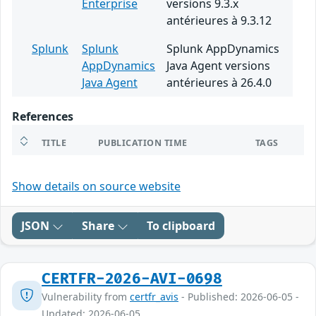
Enterprise
versions 9.3.x
antérieures à 9.3.12
Splunk
Splunk
Splunk AppDynamics
AppDynamics
Java Agent versions
Java Agent
antérieures à 26.4.0
References
TITLE
PUBLICATION TIME
TAGS
Show details on source website
JSON
Share
To clipboard
CERTFR-2026-AVI-0698
Vulnerability from
certfr_avis
- Published: 2026-06-05 -
Updated: 2026-06-05