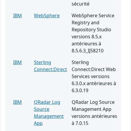
sécurité
IBM
WebSphere
WebSphere Service
Registry and
Repository Studio
versions 8.5.x
antérieures à
8.5.6.3_IJ58210
IBM
Sterling
Sterling
Connect:Direct
Connect:Direct Web
Services versions
6.3.0.x antérieures à
6.3.0.19
IBM
QRadar Log
QRadar Log Source
Source
Management App
Management
versions antérieures
App
à 7.0.15