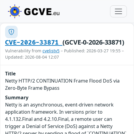
(GCVE-0-2026-33871)
CVE-2026-33871
Vulnerability from
cvelistv5
– Published: 2026-03-27 19:55 –
Updated: 2026-08-04 12:07
Title
Netty HTTP/2 CONTINUATION Frame Flood DoS via
Zero-Byte Frame Bypass
Summary
Netty is an asynchronous, event-driven network
application framework. In versions prior to
4.1.132.Final and 4.2.10.Final, a remote user can
trigger a Denial of Service (DoS) against a Netty
HTTP/2 server by sending a flood of `CONTINUATION`