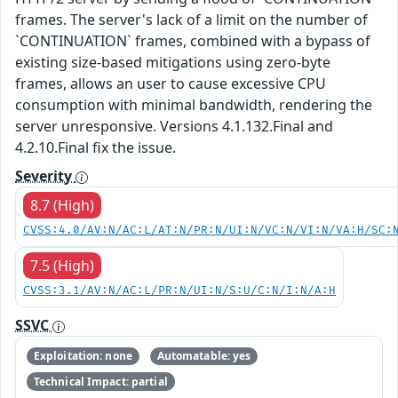
frames. The server's lack of a limit on the number of
`CONTINUATION` frames, combined with a bypass of
existing size-based mitigations using zero-byte
frames, allows an user to cause excessive CPU
consumption with minimal bandwidth, rendering the
server unresponsive. Versions 4.1.132.Final and
4.2.10.Final fix the issue.
Severity
8.7 (High)
CVSS:4.0/AV:N/AC:L/AT:N/PR:N/UI:N/VC:N/VI:N/VA:H/SC:
7.5 (High)
CVSS:3.1/AV:N/AC:L/PR:N/UI:N/S:U/C:N/I:N/A:H
SSVC
Exploitation: none
Automatable: yes
Technical Impact: partial