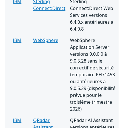
IBM
Sterling
Sterling
Connect:Direct
Connect:Direct Web
Services versions
6.4.0.x antérieures à
6.4.0.8
IBM
WebSphere
WebSphere
Application Server
versions 9.0.0.0 à
9.0.5.28 sans le
correctif de sécurité
temporaire PH71453
ou antérieures à
9.0.5.29 (disponibilité
prévue pour le
troisième trimestre
2026)
IBM
QRadar
QRadar AI Assistant
Assistant
versions antérieures