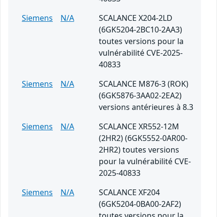
Siemens
N/A
SCALANCE X204-2LD
(6GK5204-2BC10-2AA3)
toutes versions pour la
vulnérabilité CVE-2025-
40833
Siemens
N/A
SCALANCE M876-3 (ROK)
(6GK5876-3AA02-2EA2)
versions antérieures à 8.3
Siemens
N/A
SCALANCE XR552-12M
(2HR2) (6GK5552-0AR00-
2HR2) toutes versions
pour la vulnérabilité CVE-
2025-40833
Siemens
N/A
SCALANCE XF204
(6GK5204-0BA00-2AF2)
toutes versions pour la