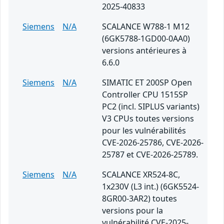
2025-40833
Siemens
N/A
SCALANCE W788-1 M12
(6GK5788-1GD00-0AA0)
versions antérieures à
6.6.0
Siemens
N/A
SIMATIC ET 200SP Open
Controller CPU 1515SP
PC2 (incl. SIPLUS variants)
V3 CPUs toutes versions
pour les vulnérabilités
CVE-2026-25786, CVE-2026-
25787 et CVE-2026-25789.
Siemens
N/A
SCALANCE XR524-8C,
1x230V (L3 int.) (6GK5524-
8GR00-3AR2) toutes
versions pour la
vulnérabilité CVE-2025-