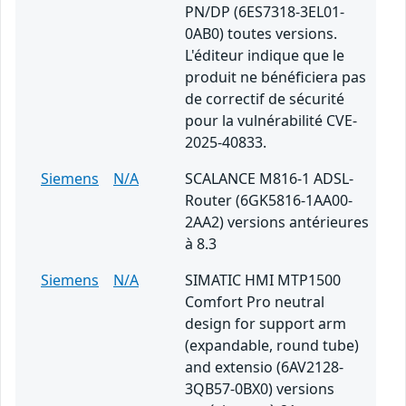
PN/DP (6ES7318-3EL01-
0AB0) toutes versions.
L'éditeur indique que le
produit ne bénéficiera pas
de correctif de sécurité
pour la vulnérabilité CVE-
2025-40833.
Siemens
N/A
SCALANCE M816-1 ADSL-
Router (6GK5816-1AA00-
2AA2) versions antérieures
à 8.3
Siemens
N/A
SIMATIC HMI MTP1500
Comfort Pro neutral
design for support arm
(expandable, round tube)
and extensio (6AV2128-
3QB57-0BX0) versions