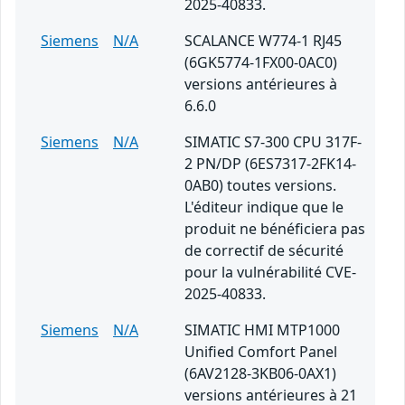
2025-40833.
Siemens
N/A
SCALANCE W774-1 RJ45
(6GK5774-1FX00-0AC0)
versions antérieures à
6.6.0
Siemens
N/A
SIMATIC S7-300 CPU 317F-
2 PN/DP (6ES7317-2FK14-
0AB0) toutes versions.
L'éditeur indique que le
produit ne bénéficiera pas
de correctif de sécurité
pour la vulnérabilité CVE-
2025-40833.
Siemens
N/A
SIMATIC HMI MTP1000
Unified Comfort Panel
(6AV2128-3KB06-0AX1)
versions antérieures à 21