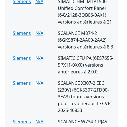
Siemens
N/A
SIMATIC HMI MTP1500
Unified Comfort Panel
(6AV2128-3QB06-0AX1)
versions antérieures à 21
Siemens
N/A
SCALANCE M874-2
(6GK5874-2AA00-2AA2)
versions antérieures à 8.3
Siemens
N/A
SIMATIC CFU PA (6ES7655-
5PX11-0XX0) versions
antérieures à 2.0.0
Siemens
N/A
SCALANCE X307-2 EEC
(230V) (6GK5307-2FD00-
3EA3) toutes versions
pour la vulnérabilité CVE-
2025-40833
Siemens
N/A
SCALANCE W734-1 RJ45