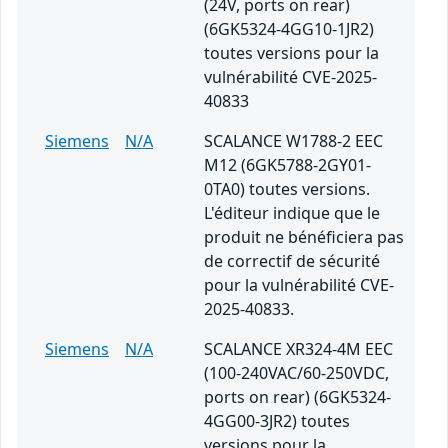
(24V, ports on rear)
(6GK5324-4GG10-1JR2)
toutes versions pour la
vulnérabilité CVE-2025-
40833
Siemens
N/A
SCALANCE W1788-2 EEC
M12 (6GK5788-2GY01-
0TA0) toutes versions.
L'éditeur indique que le
produit ne bénéficiera pas
de correctif de sécurité
pour la vulnérabilité CVE-
2025-40833.
Siemens
N/A
SCALANCE XR324-4M EEC
(100-240VAC/60-250VDC,
ports on rear) (6GK5324-
4GG00-3JR2) toutes
versions pour la