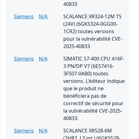
40833
Siemens
N/A
SCALANCE XR324-12M TS
(24V) (6GK5324-0GG00-
1CR2) toutes versions
pour la vulnérabilité CVE-
2025-40833
Siemens
N/A
SIMATIC S7-400 CPU 416F-
3 PN/DP V7 (6ES7416-
3FS07-0AB0) toutes
versions. L'éditeur indique
que le produit ne
bénéficiera pas de
correctif de sécurité pour
la vulnérabilité CVE-2025-
40833.
Siemens
N/A
SCALANCE XR528-6M
(2HR2, L3 int.) (6GK5528-