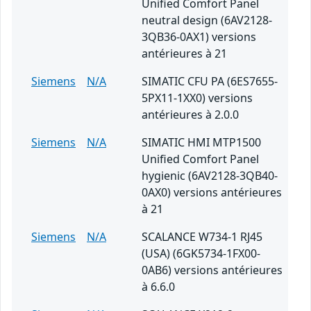
Unified Comfort Panel
neutral design (6AV2128-
3QB36-0AX1) versions
antérieures à 21
Siemens
N/A
SIMATIC CFU PA (6ES7655-
5PX11-1XX0) versions
antérieures à 2.0.0
Siemens
N/A
SIMATIC HMI MTP1500
Unified Comfort Panel
hygienic (6AV2128-3QB40-
0AX0) versions antérieures
à 21
Siemens
N/A
SCALANCE W734-1 RJ45
(USA) (6GK5734-1FX00-
0AB6) versions antérieures
à 6.6.0