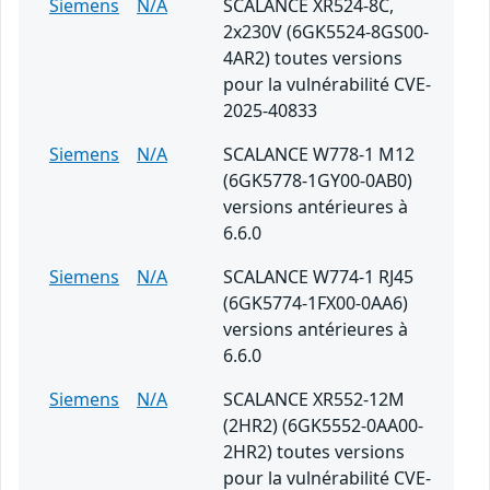
Siemens
N/A
SCALANCE XR524-8C,
2x230V (6GK5524-8GS00-
4AR2) toutes versions
pour la vulnérabilité CVE-
2025-40833
Siemens
N/A
SCALANCE W778-1 M12
(6GK5778-1GY00-0AB0)
versions antérieures à
6.6.0
Siemens
N/A
SCALANCE W774-1 RJ45
(6GK5774-1FX00-0AA6)
versions antérieures à
6.6.0
Siemens
N/A
SCALANCE XR552-12M
(2HR2) (6GK5552-0AA00-
2HR2) toutes versions
pour la vulnérabilité CVE-