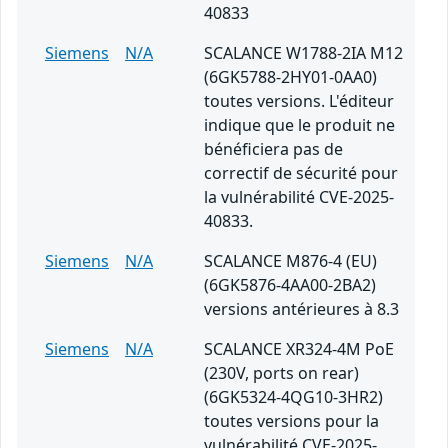
40833
Siemens
N/A
SCALANCE W1788-2IA M12
(6GK5788-2HY01-0AA0)
toutes versions. L'éditeur
indique que le produit ne
bénéficiera pas de
correctif de sécurité pour
la vulnérabilité CVE-2025-
40833.
Siemens
N/A
SCALANCE M876-4 (EU)
(6GK5876-4AA00-2BA2)
versions antérieures à 8.3
Siemens
N/A
SCALANCE XR324-4M PoE
(230V, ports on rear)
(6GK5324-4QG10-3HR2)
toutes versions pour la
vulnérabilité CVE-2025-