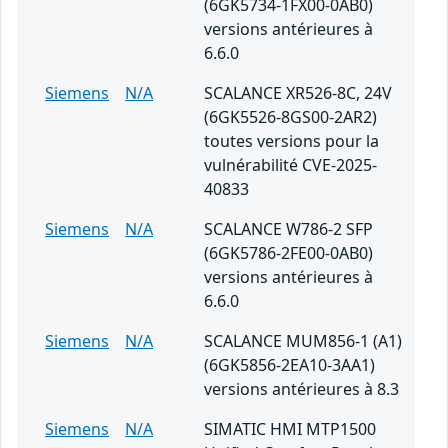
(6GK5734-1FX00-0AB0)
versions antérieures à
6.6.0
Siemens
N/A
SCALANCE XR526-8C, 24V
(6GK5526-8GS00-2AR2)
toutes versions pour la
vulnérabilité CVE-2025-
40833
Siemens
N/A
SCALANCE W786-2 SFP
(6GK5786-2FE00-0AB0)
versions antérieures à
6.6.0
Siemens
N/A
SCALANCE MUM856-1 (A1)
(6GK5856-2EA10-3AA1)
versions antérieures à 8.3
Siemens
N/A
SIMATIC HMI MTP1500