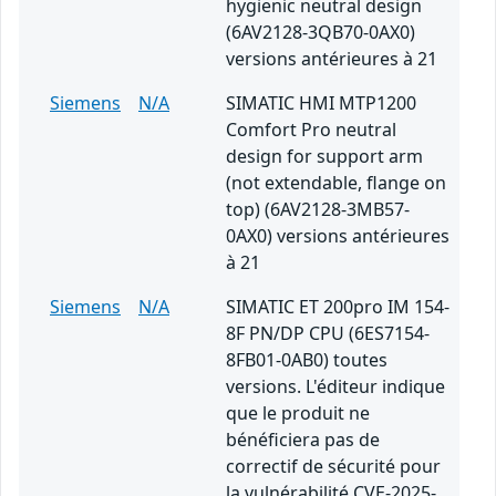
hygienic neutral design
(6AV2128-3QB70-0AX0)
versions antérieures à 21
Siemens
N/A
SIMATIC HMI MTP1200
Comfort Pro neutral
design for support arm
(not extendable, flange on
top) (6AV2128-3MB57-
0AX0) versions antérieures
à 21
Siemens
N/A
SIMATIC ET 200pro IM 154-
8F PN/DP CPU (6ES7154-
8FB01-0AB0) toutes
versions. L'éditeur indique
que le produit ne
bénéficiera pas de
correctif de sécurité pour
la vulnérabilité CVE-2025-