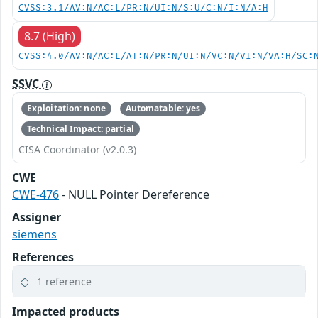
CVSS:3.1/AV:N/AC:L/PR:N/UI:N/S:U/C:N/I:N/A:H
8.7 (High)
CVSS:4.0/AV:N/AC:L/AT:N/PR:N/UI:N/VC:N/VI:N/VA:H/SC:
SSVC
Exploitation: none
Automatable: yes
Technical Impact: partial
CISA Coordinator (v2.0.3)
CWE
CWE-476
- NULL Pointer Dereference
Assigner
siemens
References
1 reference
Impacted products