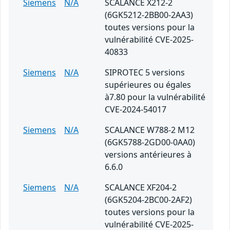
Siemens
N/A
SCALANCE X212-2
(6GK5212-2BB00-2AA3)
toutes versions pour la
vulnérabilité CVE-2025-
40833
Siemens
N/A
SIPROTEC 5 versions
supérieures ou égales
à7.80 pour la vulnérabilité
CVE-2024-54017
Siemens
N/A
SCALANCE W788-2 M12
(6GK5788-2GD00-0AA0)
versions antérieures à
6.6.0
Siemens
N/A
SCALANCE XF204-2
(6GK5204-2BC00-2AF2)
toutes versions pour la
vulnérabilité CVE-2025-