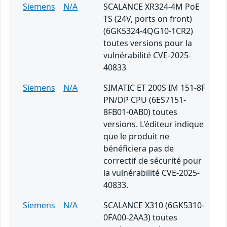
Siemens
N/A
SCALANCE XR324-4M PoE
TS (24V, ports on front)
(6GK5324-4QG10-1CR2)
toutes versions pour la
vulnérabilité CVE-2025-
40833
Siemens
N/A
SIMATIC ET 200S IM 151-8F
PN/DP CPU (6ES7151-
8FB01-0AB0) toutes
versions. L'éditeur indique
que le produit ne
bénéficiera pas de
correctif de sécurité pour
la vulnérabilité CVE-2025-
40833.
Siemens
N/A
SCALANCE X310 (6GK5310-
0FA00-2AA3) toutes