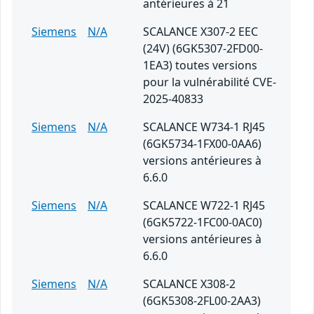
antérieures à 21
Siemens
N/A
SCALANCE X307-2 EEC
(24V) (6GK5307-2FD00-
1EA3) toutes versions
pour la vulnérabilité CVE-
2025-40833
Siemens
N/A
SCALANCE W734-1 RJ45
(6GK5734-1FX00-0AA6)
versions antérieures à
6.6.0
Siemens
N/A
SCALANCE W722-1 RJ45
(6GK5722-1FC00-0AC0)
versions antérieures à
6.6.0
Siemens
N/A
SCALANCE X308-2
(6GK5308-2FL00-2AA3)