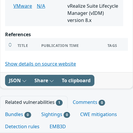
VMware
N/A
vRealize Suite Lifecycle
Manager (vIDM)
version 8.x
References
TITLE
PUBLICATION TIME
TAGS
Show details on source website
JSON
Share
To clipboard
Related vulnerabilities
Comments
1
0
Bundles
Sightings
CWE mitigations
0
0
Detection rules
EMB3D