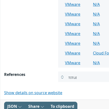
VMware
N/A
VMware
N/A
VMware
N/A
VMware
N/A
VMware
N/A
VMware
Cloud F
VMware
N/A
References
TITLE
Show details on source website
JSON
Share
To clipboard