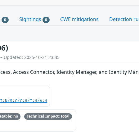
s
Sightings
CWE mitigations
Detection ru
0
0
06)
 – Updated: 2025-10-21 23:35
ss, Access Connector, Identity Manager, and Identity Ma
UI:N/S:C/C:H/I:H/A:H
table: no
Technical Impact: total