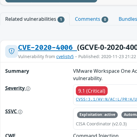
Related vulnerabilities
Comments
Bundle
1
0
(GCVE-0-2020-40
CVE-2020-4006
Vulnerability from
cvelistv5
– Published: 2020-11-23 21:22
Summary
VMware Workspace One Acce
vulnerability.
Severity
9.1 (Critical)
CVSS:3.1/AV:N/AC:L/PR:H/
SSVC
Exploitation: active
Automa
CISA Coordinator (v2.0.3)
CWE
Command Injection