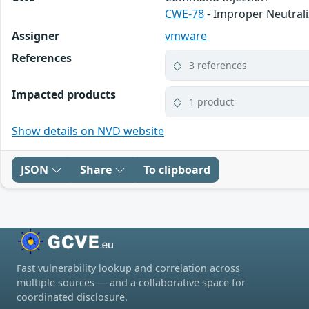
CWE-78
- Improper Neutral
Assigner
vmware
References
3 references
Impacted products
1 product
Show details on NVD website
JSON
Share
To clipboard
Fast vulnerability lookup and correlation across
multiple sources — and a collaborative space for
coordinated disclosure.