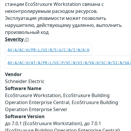
станции EcoStruxure Workstation связана с
неконтролируемым расходом ресурсов.
Эксплуатация уязвимости может позволить
нарушителю, действующему удаленно, выполнить
произвольный код
Severity
AV:A/AC:H/PR:L/UI:R/S:U/C:N/I:N/A:H
AV:A/AC:H/AT:N/PR:L/UI:P/VC:N/VI:N/VA:H/SC:N/SI:N/SA
Vendor
Schneider Electric
Software Name
EcoStruxure Workstation, EcoStruxure Building
Operation Enterprise Central, EcoStruxure Building
Operation Enterprise Server
Software Version
до 7.0.1 (EcoStruxure Workstation), до 7.0.1
(EcoStruxure Building Operation Enterprise Central),