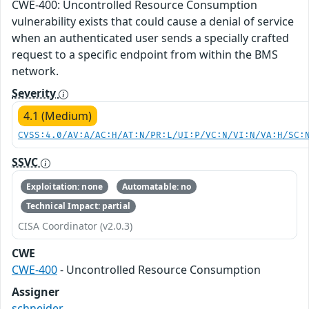
CWE-400: Uncontrolled Resource Consumption
vulnerability exists that could cause a denial of service
when an authenticated user sends a specially crafted
request to a specific endpoint from within the BMS
network.
Severity
4.1 (Medium)
CVSS:4.0/AV:A/AC:H/AT:N/PR:L/UI:P/VC:N/VI:N/VA:H/SC:
SSVC
Exploitation: none
Automatable: no
Technical Impact: partial
CISA Coordinator (v2.0.3)
CWE
CWE-400
- Uncontrolled Resource Consumption
Assigner
schneider