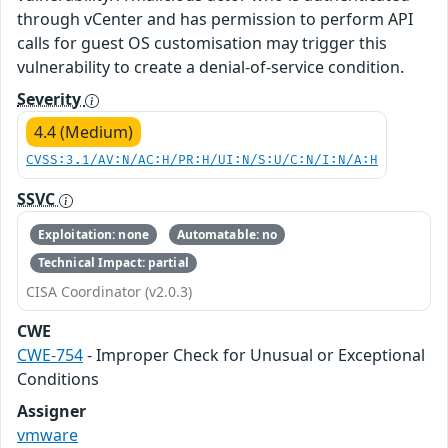
through vCenter and has permission to perform API
calls for guest OS customisation may trigger this
vulnerability to create a denial-of-service condition.
Severity
4.4 (Medium)
CVSS:3.1/AV:N/AC:H/PR:H/UI:N/S:U/C:N/I:N/A:H
SSVC
Exploitation: none
Automatable: no
Technical Impact: partial
CISA Coordinator (v2.0.3)
CWE
CWE-754
- Improper Check for Unusual or Exceptional
Conditions
Assigner
vmware