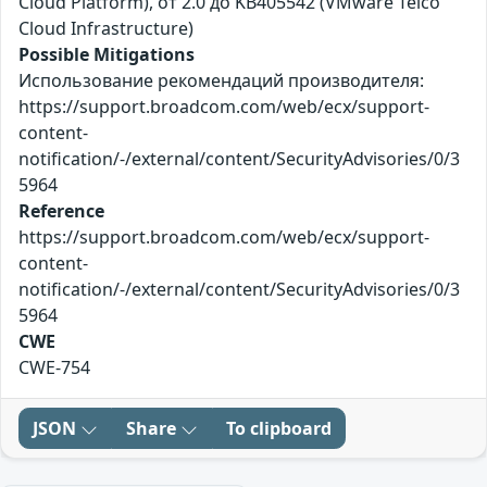
Cloud Platform), от 2.0 до KB405542 (VMware Telco
Cloud Infrastructure)
Possible Mitigations
Использование рекомендаций производителя:
https://support.broadcom.com/web/ecx/support-
content-
notification/-/external/content/SecurityAdvisories/0/3
5964
Reference
https://support.broadcom.com/web/ecx/support-
content-
notification/-/external/content/SecurityAdvisories/0/3
5964
CWE
CWE-754
JSON
Share
To clipboard