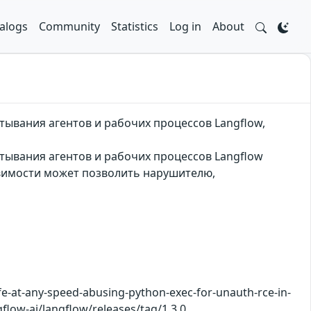
alogs
Community
Statistics
Log in
About
тывания агентов и рабочих процессов Langflow,
тывания агентов и рабочих процессов Langflow
звимости может позволить нарушителю,
e-at-any-speed-abusing-python-exec-for-unauth-rce-in-
gflow-ai/langflow/releases/tag/1.3.0