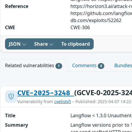
Reference
https://horizon3.ai/attack
https://github.com/langflow
db.com/exploits/52262
CWE
CWE-306
JSON
Share
To clipboard
Related vulnerabilities
Comments
Bundle
1
0
(GCVE-0-2025-32
CVE-2025-3248
Vulnerability from
cvelistv5
– Published: 2025-04-07 14:22
Title
Langflow < 1.3.0 Unauthenti
Summary
Langflow versions prior to 