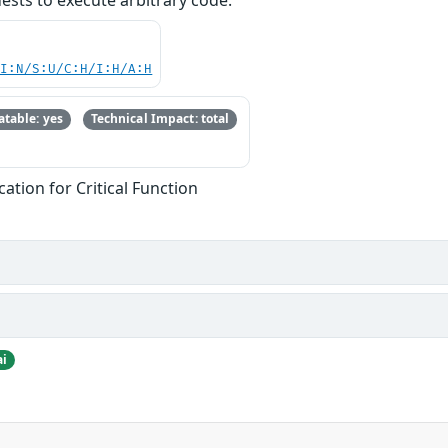
ests to execute arbitrary code.
UI:N/S:U/C:H/I:H/A:H
table: yes
Technical Impact: total
ation for Critical Function
ai