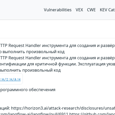
Vulnerabilities
VEX
CWE
KEV Cat
TP Request Handler инструмента для создания и развёр
 выполнить произвольный код
TP Request Handler инструмента для создания и развёр
утентификации для критичной функции. Эксплуатация уя
 выполнить произвольный код
C:H/I:H/A:H
программного обеспечения
й: https://horizon3.ai/attack-research/disclosures/unsaf
.com/langflow-ai/langflow/pull/6911 https://github.com/lan