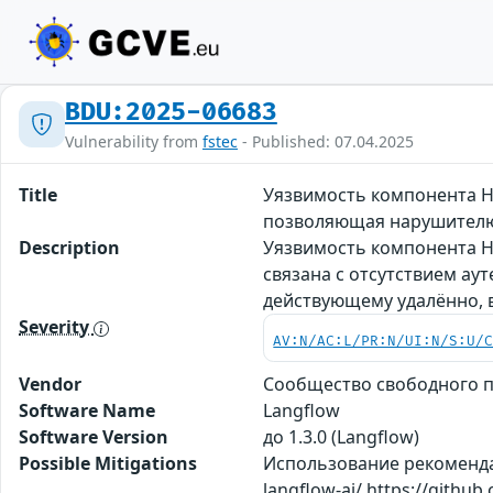
BDU:2025-06683
Vulnerability from
fstec
- Published: 07.04.2025
Title
Уязвимость компонента HT
позволяющая нарушителю
Description
Уязвимость компонента HT
связана с отсутствием а
действующему удалённо,
Severity
AV:N/AC:L/PR:N/UI:N/S:U/
Vendor
Сообщество свободного 
Software Name
Langflow
Software Version
до 1.3.0 (Langflow)
Possible Mitigations
Использование рекомендаци
langflow-ai/ https://github