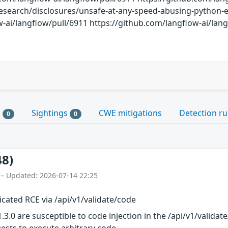
-research/disclosures/unsafe-at-any-speed-abusing-python-e
-ai/langflow/pull/6911 https://github.com/langflow-ai/lang
s
Sightings
CWE mitigations
Detection ru
0
0
48)
 – Updated: 2026-07-14 22:25
cated RCE via /api/v1/validate/code
1.3.0 are susceptible to code injection in the /api/v1/vali