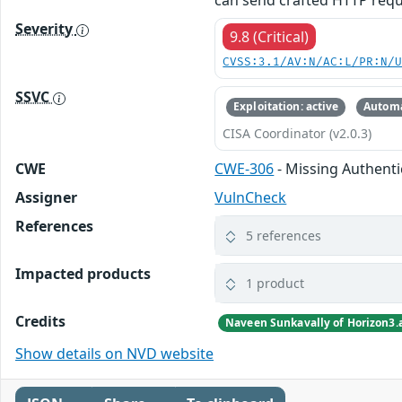
can send crafted HTTP requ
Severity
9.8 (Critical)
CVSS:3.1/AV:N/AC:L/PR:N/
SSVC
Exploitation: active
Automa
CISA Coordinator (v2.0.3)
CWE
CWE-306
- Missing Authentic
Assigner
VulnCheck
References
5 references
Impacted products
1 product
Credits
Naveen Sunkavally of Horizon3.
Show details on NVD website