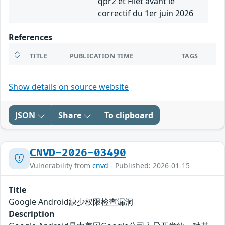
qpr2 et Filet avant le
correctif du 1er juin 2026
References
TITLE
PUBLICATION TIME
TAGS
Show details on source website
JSON
Share
To clipboard
CNVD-2026-03490
Vulnerability from
cnvd
- Published: 2026-01-15
Title
Google Android缺少权限检查漏洞
Description