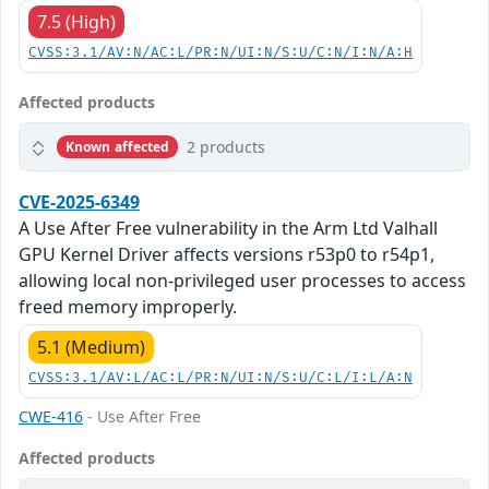
7.5 (High)
CVSS:3.1/AV:N/AC:L/PR:N/UI:N/S:U/C:N/I:N/A:H
Affected products
2 products
Known affected
CVE-2025-6349
A Use After Free vulnerability in the Arm Ltd Valhall
GPU Kernel Driver affects versions r53p0 to r54p1,
allowing local non-privileged user processes to access
freed memory improperly.
5.1 (Medium)
CVSS:3.1/AV:L/AC:L/PR:N/UI:N/S:U/C:L/I:L/A:N
CWE-416
- Use After Free
Affected products