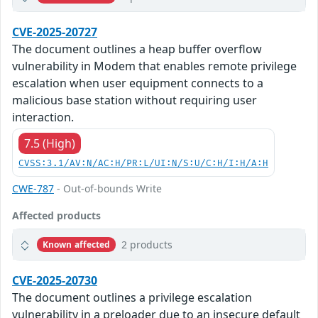
CVE-2025-20727
The document outlines a heap buffer overflow
vulnerability in Modem that enables remote privilege
escalation when user equipment connects to a
malicious base station without requiring user
interaction.
7.5 (High)
CVSS:3.1/AV:N/AC:H/PR:L/UI:N/S:U/C:H/I:H/A:H
CWE-787
- Out-of-bounds Write
Affected products
2 products
Known affected
CVE-2025-20730
The document outlines a privilege escalation
vulnerability in a preloader due to an insecure default