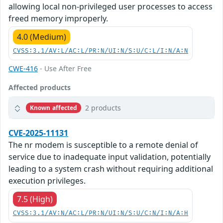
allowing local non-privileged user processes to access
freed memory improperly.
4.0 (Medium)
CVSS:3.1/AV:L/AC:L/PR:N/UI:N/S:U/C:L/I:N/A:N
CWE-416
- Use After Free
Affected products
2 products
Known affected
CVE-2025-11131
The nr modem is susceptible to a remote denial of
service due to inadequate input validation, potentially
leading to a system crash without requiring additional
execution privileges.
7.5 (High)
CVSS:3.1/AV:N/AC:L/PR:N/UI:N/S:U/C:N/I:N/A:H