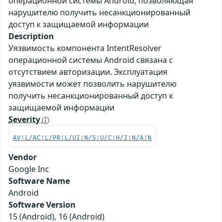
операционной системы Android, позволяющая
нарушителю получить несанкционированный
доступ к защищаемой информации
Description
Уязвимость компонента IntentResolver
операционной системы Android связана с
отсутствием авторизации. Эксплуатация
уязвимости может позволить нарушителю
получить несанкционированный доступ к
защищаемой информации
Severity
AV:L/AC:L/PR:L/UI:N/S:U/C:H/I:N/A:N
Vendor
Google Inc
Software Name
Android
Software Version
15 (Android), 16 (Android)