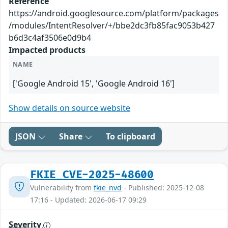
Reference
https://android.googlesource.com/platform/packages
/modules/IntentResolver/+/bbe2dc3fb85fac9053b427
b6d3c4af3506e0d9b4
Impacted products
NAME
['Google Android 15', 'Google Android 16']
Show details on source website
JSON
Share
To clipboard
FKIE_CVE-2025-48600
Vulnerability from
fkie_nvd
- Published: 2025-12-08
17:16 - Updated: 2026-06-17 09:29
Severity