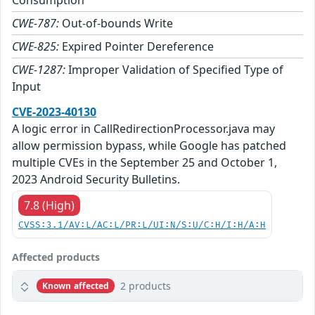
Consumption
CWE-787:
Out-of-bounds Write
CWE-825:
Expired Pointer Dereference
CWE-1287:
Improper Validation of Specified Type of
Input
CVE-2023-40130
A logic error in CallRedirectionProcessor.java may
allow permission bypass, while Google has patched
multiple CVEs in the September 25 and October 1,
2023 Android Security Bulletins.
7.8 (High)
CVSS:3.1/AV:L/AC:L/PR:L/UI:N/S:U/C:H/I:H/A:H
Affected products
2 products
Known affected