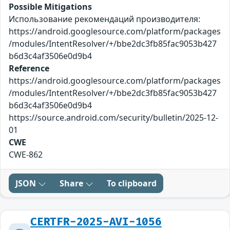
Possible Mitigations
Использование рекомендаций производителя:
https://android.googlesource.com/platform/packages
/modules/IntentResolver/+/bbe2dc3fb85fac9053b427
b6d3c4af3506e0d9b4
Reference
https://android.googlesource.com/platform/packages
/modules/IntentResolver/+/bbe2dc3fb85fac9053b427
b6d3c4af3506e0d9b4
https://source.android.com/security/bulletin/2025-12-
01
CWE
CWE-862
JSON
Share
To clipboard
CERTFR-2025-AVI-1056