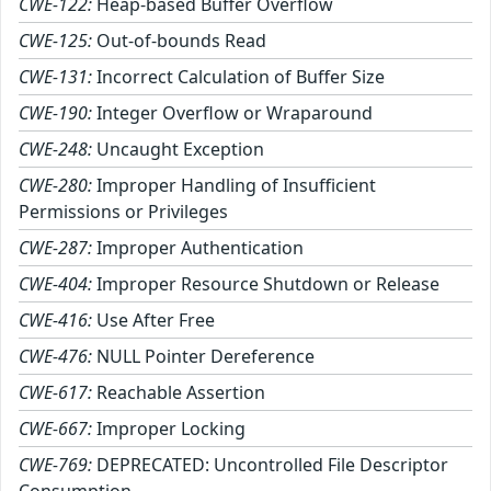
CWE-122:
Heap-based Buffer Overflow
CWE-125:
Out-of-bounds Read
CWE-131:
Incorrect Calculation of Buffer Size
CWE-190:
Integer Overflow or Wraparound
CWE-248:
Uncaught Exception
CWE-280:
Improper Handling of Insufficient
Permissions or Privileges
CWE-287:
Improper Authentication
CWE-404:
Improper Resource Shutdown or Release
CWE-416:
Use After Free
CWE-476:
NULL Pointer Dereference
CWE-617:
Reachable Assertion
CWE-667:
Improper Locking
CWE-769:
DEPRECATED: Uncontrolled File Descriptor