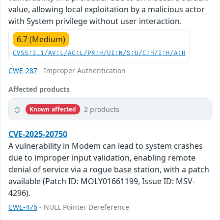
value, allowing local exploitation by a malicious actor
with System privilege without user interaction.
6.7 (Medium)
CVSS:3.1/AV:L/AC:L/PR:H/UI:N/S:U/C:H/I:H/A:H
CWE-287
- Improper Authentication
Affected products
2 products
Known affected
CVE-2025-20750
A vulnerability in Modem can lead to system crashes
due to improper input validation, enabling remote
denial of service via a rogue base station, with a patch
available (Patch ID: MOLY01661199, Issue ID: MSV-
4296).
CWE-476
- NULL Pointer Dereference