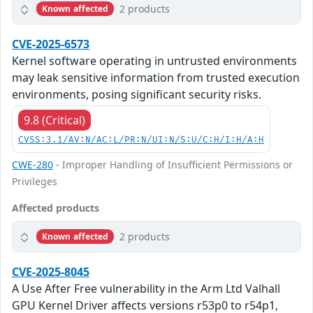
2 products
Known affected
CVE-2025-6573
Kernel software operating in untrusted environments
may leak sensitive information from trusted execution
environments, posing significant security risks.
9.8 (Critical)
CVSS:3.1/AV:N/AC:L/PR:N/UI:N/S:U/C:H/I:H/A:H
CWE-280
- Improper Handling of Insufficient Permissions or
Privileges
Affected products
2 products
Known affected
CVE-2025-8045
A Use After Free vulnerability in the Arm Ltd Valhall
GPU Kernel Driver affects versions r53p0 to r54p1,