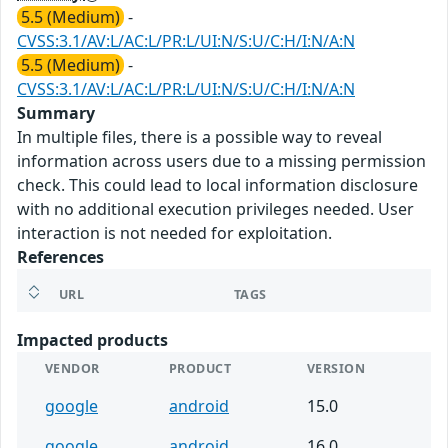
5.5 (Medium)
-
CVSS:3.1/AV:L/AC:L/PR:L/UI:N/S:U/C:H/I:N/A:N
5.5 (Medium)
-
CVSS:3.1/AV:L/AC:L/PR:L/UI:N/S:U/C:H/I:N/A:N
Summary
In multiple files, there is a possible way to reveal
information across users due to a missing permission
check. This could lead to local information disclosure
with no additional execution privileges needed. User
interaction is not needed for exploitation.
References
URL
TAGS
Impacted products
VENDOR
PRODUCT
VERSION
google
android
15.0
google
android
16.0