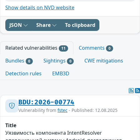
Show details on NVD website
JSON
Share
To clipboard
Related vulnerabilities
Comments
11
0
Bundles
Sightings
CWE mitigations
0
0
Detection rules
EMB3D
BDU:2026-00774
Vulnerability from
fstec
- Published: 12.08.2025
Title
Уязвимость компонента IntentResolver