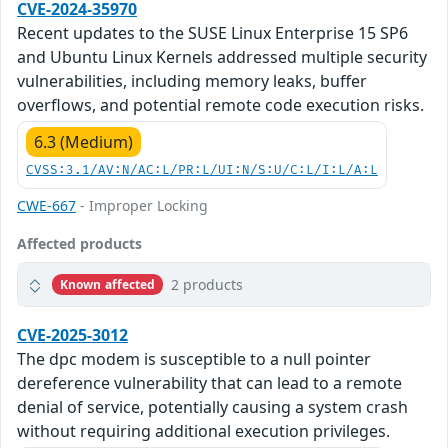
CVE-2024-35970
Recent updates to the SUSE Linux Enterprise 15 SP6
and Ubuntu Linux Kernels addressed multiple security
vulnerabilities, including memory leaks, buffer
overflows, and potential remote code execution risks.
6.3 (Medium)
CVSS:3.1/AV:N/AC:L/PR:L/UI:N/S:U/C:L/I:L/A:L
CWE-667
- Improper Locking
Affected products
2 products
Known affected
CVE-2025-3012
The dpc modem is susceptible to a null pointer
dereference vulnerability that can lead to a remote
denial of service, potentially causing a system crash
without requiring additional execution privileges.