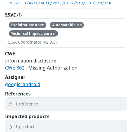
CVSS:3.1/AV:L/AC:L/PR:L/UI:N/S:U/C:H/I:N/A:N
SSVC
Exploitation: none
Automatable: no
Technical Impact: partial
CISA Coordinator (v2.0.3)
CWE
Information disclosure
CWE-862
- Missing Authorization
Assigner
google_android
References
1 reference
Impacted products
1 product