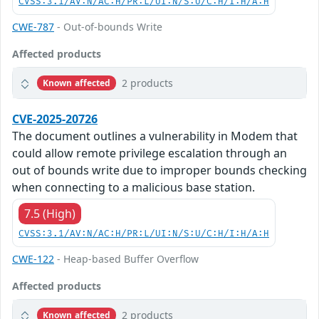
CVSS:3.1/AV:N/AC:H/PR:L/UI:N/S:U/C:H/I:H/A:H
CWE-787
- Out-of-bounds Write
Affected products
2 products
Known affected
CVE-2025-20726
The document outlines a vulnerability in Modem that
could allow remote privilege escalation through an
out of bounds write due to improper bounds checking
when connecting to a malicious base station.
7.5 (High)
CVSS:3.1/AV:N/AC:H/PR:L/UI:N/S:U/C:H/I:H/A:H
CWE-122
- Heap-based Buffer Overflow
Affected products
2 products
Known affected