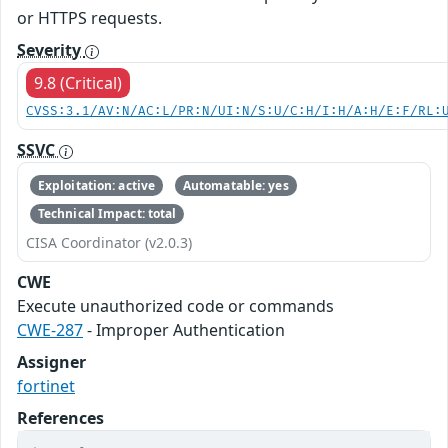
or HTTPS requests.
Severity
9.8 (Critical)
CVSS:3.1/AV:N/AC:L/PR:N/UI:N/S:U/C:H/I:H/A:H/E:F/RL:
SSVC
Exploitation: active
Automatable: yes
Technical Impact: total
CISA Coordinator (v2.0.3)
CWE
Execute unauthorized code or commands
CWE-287
- Improper Authentication
Assigner
fortinet
References