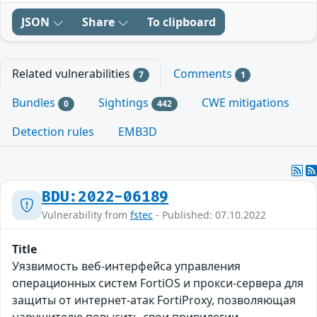
JSON
Share
To clipboard
Related vulnerabilities
Comments
7
1
Bundles
Sightings
CWE mitigations
0
442
Detection rules
EMB3D
BDU:2022-06189
Vulnerability from
fstec
- Published: 07.10.2022
Title
Уязвимость веб-интерфейса управления
операционных систем FortiOS и прокси-сервера для
защиты от интернет-атак FortiProxy, позволяющая