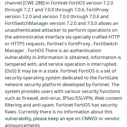
channel [CWE-288] in Fortinet FortiOS version 7.2.0
through 7.2.1 and 7.0.0 through 7.0.6, FortiProxy
version 7.2.0 and version 7.0.0 through 7.0.6 and
FortiSwitchManager version 7.2.0 and 7.0.0 allows an
unauthenticated atttacker to perform operations on
the administrative interface via specially crafted HTTP
or HTTPS requests. fortinet's FortiProxy , FortiSwitch
Manager , FortiOS There is an authentication
vulnerability in.Information is obtained, information is
tampered with, and service operation is interrupted.
(DoS) It may be in a state. Fortinet FortiOS is a set of
security operating system dedicated to the FortiGate
network security platform developed by Fortinet. The
system provides users with various security functions
such as firewall, anti-virus, IPSec/SSLVPN, Web content
filtering and anti-spam. Fortinet FortiOS has security
flaws. Currently there is no information about this
vulnerability, please keep an eye on CNNVD or vendor
announcements