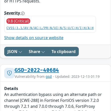
or HTTPS requests.
Severity
9.8 (Critical)
CVSS:3.1/AV:N/AC:L/PR:N/UI:N/S:U/C:H/I:H/A:H
Show details on source website
JSON
Share
To clipboard
GSD-2022-40684
Vulnerability from
gsd
- Updated: 2023-12-13 01:19
Details
An authentication bypass using an alternate path or
channel [CWE-288] in Fortinet FortiOS version 7.2.0
through 7.2.1 and 7.0.0 through 7.0.6, FortiProxy