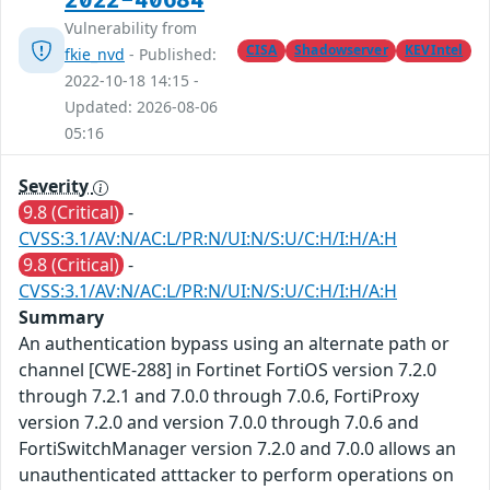
2022-40684
Vulnerability from
CISA
Shadowserver
KEVIntel
fkie_nvd
- Published:
2022-10-18 14:15 -
Updated: 2026-08-06
05:16
Severity
9.8 (Critical)
-
CVSS:3.1/AV:N/AC:L/PR:N/UI:N/S:U/C:H/I:H/A:H
9.8 (Critical)
-
CVSS:3.1/AV:N/AC:L/PR:N/UI:N/S:U/C:H/I:H/A:H
Summary
An authentication bypass using an alternate path or
channel [CWE-288] in Fortinet FortiOS version 7.2.0
through 7.2.1 and 7.0.0 through 7.0.6, FortiProxy
version 7.2.0 and version 7.0.0 through 7.0.6 and
FortiSwitchManager version 7.2.0 and 7.0.0 allows an
unauthenticated atttacker to perform operations on