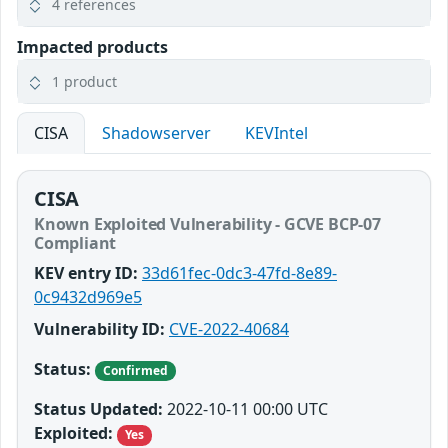
4 references
Impacted products
1 product
CISA
Shadowserver
KEVIntel
CISA
Known Exploited Vulnerability - GCVE BCP-07
Compliant
KEV entry ID:
33d61fec-0dc3-47fd-8e89-
0c9432d969e5
Vulnerability ID:
CVE-2022-40684
Status:
Confirmed
Status Updated:
2022-10-11 00:00 UTC
Exploited:
Yes