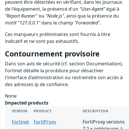
peuvent être détectées en vérifiant, dans les journaux
de l'équipement, la présence d'un
"User-Agent"
égal à
"Report Runner"
ou
"Node.js"
, ainsi que la présence du
motif
"127.0.0.1"
dans le champ
"Forwarded"
.
Ces marqueurs préliminaires sont fournis à titre
indicatif et ne sont pas exhaustifs.
Contournement provisoire
Dans son avis de sécurité (cf. section Documentation),
Fortinet détaille la procédure pour désactiver
l'interface d’administration ou restreindre son accès à
des adresses ip de confiance.
None
Impacted products
VENDOR
PRODUCT
DESCRIPTION
Fortinet
FortiProxy
FortiProxy versions
7.2.x antérieures à