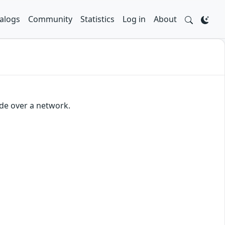
alogs
Community
Statistics
Log in
About
ode over a network.