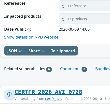
References
1 reference
Impacted products
13 products
Date Public
2026-06-09 14:00
Show details on NVD website
JSON
Share
To clipboard
Related vulnerabilities
Comments
Bundle
6
0
CERTFR-2026-AVI-0728
Vulnerability from
certfr_avis
- Published: 2026-06-10 - U