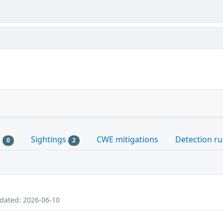
s
Sightings
CWE mitigations
Detection ru
0
2
pdated: 2026-06-10