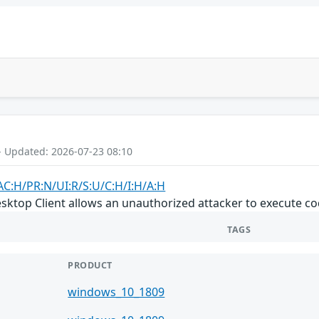
- Updated: 2026-07-23 08:10
AC:H/PR:N/UI:R/S:U/C:H/I:H/A:H
esktop Client allows an unauthorized attacker to execute c
TAGS
PRODUCT
windows_10_1809