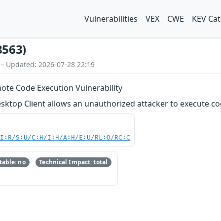
Vulnerabilities
VEX
CWE
KEV Cat
8563)
 – Updated: 2026-07-28 22:19
te Code Execution Vulnerability
esktop Client allows an unauthorized attacker to execute c
UI:R/S:U/C:H/I:H/A:H/E:U/RL:O/RC:C
able: no
Technical Impact: total