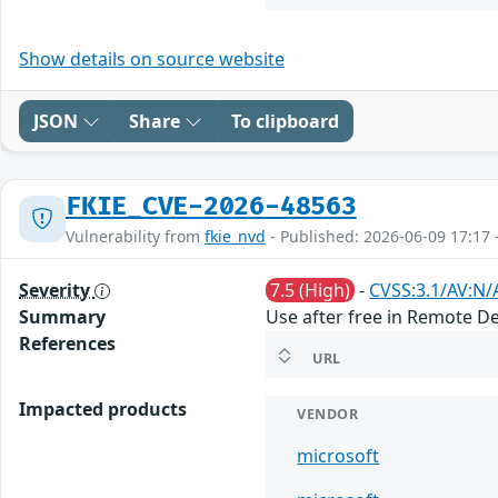
Show details on source website
JSON
Share
To clipboard
FKIE_CVE-2026-48563
Vulnerability from
fkie_nvd
- Published: 2026-06-09 17:17 
Severity
7.5 (High)
-
CVSS:3.1/AV:N/
Summary
Use after free in Remote D
References
URL
Impacted products
VENDOR
microsoft