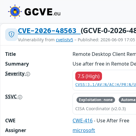
(GCVE-0-2026-4
CVE-2026-48563
Vulnerability from
cvelistv5
– Published: 2026-06-09 17:05
Title
Remote Desktop Client Remo
Summary
Use after free in Remote D
Severity
7.5 (High)
CVSS:3.1/AV:N/AC:H/PR:N/
SSVC
Exploitation: none
Automat
CISA Coordinator (v2.0.3)
CWE
CWE-416
- Use After Free
Assigner
microsoft