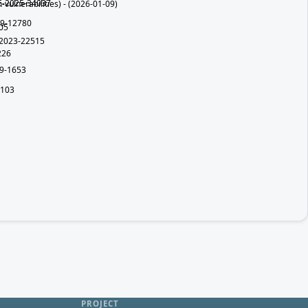
E-2025-34037
lnerabilities) - (2026-01-09)
9-12780
05
2023-22515
226
9-1653
9103
PROJECT