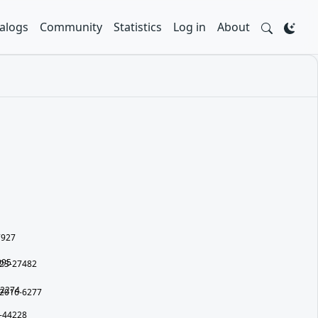
alogs
Community
Statistics
Log in
About
7927
995
23-27482
22274
2016-6277
-44228