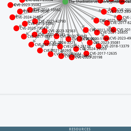
CVE-2025-5777
CV
The Shadowserver (honeypot/common-vu
CVE-2023-35082
CVE-201
CVE-2018-10562
CVE-2023-0656
CVE-2022-280
CVE-2024-21887
CVE-
CVE-2025-34036
CVE-2023-42793
CVE-2017-8
CVE-2019-3396
CVE-2023-7304
CVE-201
CVE-2011-3600
CVE-2023-32563
CVE-2021-26855
CVE-2020-35131
CVE-2020-13942
CVE-2017-9841
CVE-2023-4
CVE-2020-11991
CVE-2017-7921
CVE-2023-35081
CVE-2024-3721
CVE-2025-4427
CVE-2018-13379
CVE-2022-26138
CVE-2024-29059
CVE-2021-36260
CVE-2017-12635
CVE-2022-40684
CVE-2025-24893
CVE-2023-20198
RESOURCES