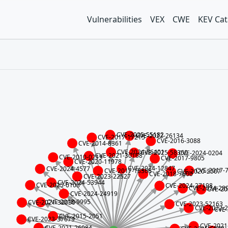
Vulnerabilities
VEX
CWE
KEV Cat
CVE-2025-55182
CVE-2022-26134
CVE-2017-17215
CVE-2016-3088
CVE-2014-8361
CVE-2024-36401
CVE-2025-58360
CVE-2024-0204
CVE-2021-30168
CVE-2010-0219
CVE-2017-9805
CVE-2020-11978
CVE-2024-12847
CVE-2024-4577
CVE-2017-
CVE-2017-18368
CVE-2020-2507
CVE-2018-7600
CVE-2023-22527
CVE-2024-53944
CVE-2025-0108
CVE-2024-27198
CVE-2024-28
CVE-20
CVE-2024-24919
CVE-2018-9995
CVE-2021-32030
CVE-2023-52163
CVE-2022-
CVE-
CVE-2015-2051
CVE-2023-37679
CVE-2021
CVE-2021-26084