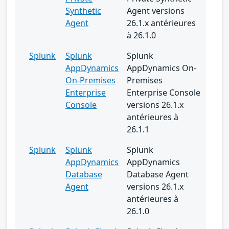
Synthetic
Agent versions
Agent
26.1.x antérieures
à 26.1.0
Splunk
Splunk
Splunk
AppDynamics
AppDynamics On-
On-Premises
Premises
Enterprise
Enterprise Console
Console
versions 26.1.x
antérieures à
26.1.1
Splunk
Splunk
Splunk
AppDynamics
AppDynamics
Database
Database Agent
Agent
versions 26.1.x
antérieures à
26.1.0