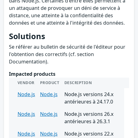
dans Node.js. Certaines d'entre elles permettent à
un attaquant de provoquer un déni de service à
distance, une atteinte à la confidentialité des
données et une atteinte à l'intégrité des données.
Solutions
Se référer au bulletin de sécurité de l'éditeur pour
l'obtention des correctifs (cf. section
Documentation).
Impacted products
VENDOR
PRODUCT
DESCRIPTION
Node.js
Node.js
Node.js versions 24.x
antérieures à 24.17.0
Node.js
Node.js
Node.js versions 26.x
antérieures à 26.3.1
Node.js
Node.js
Node.js versions 22.x