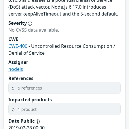
6.16.0 and earlier is a potential Denial of Service
(DoS) attack vector. Node.js 6.17.0 introduces
server.keepAliveTimeout and the 5-second default.
Severity
No CVSS data available.
CWE
CWE-400
- Uncontrolled Resource Consumption /
Denial of Service
Assigner
nodejs
References
5 references
Impacted products
1 product
Date Public
2019-02-28 00:00