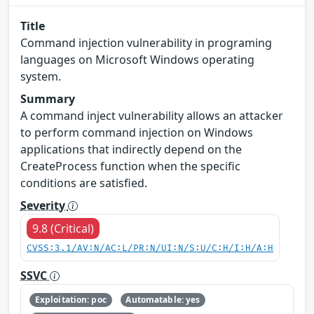
Title
Command injection vulnerability in programing
languages on Microsoft Windows operating
system.
Summary
A command inject vulnerability allows an attacker
to perform command injection on Windows
applications that indirectly depend on the
CreateProcess function when the specific
conditions are satisfied.
Severity
9.8 (Critical)
CVSS:3.1/AV:N/AC:L/PR:N/UI:N/S:U/C:H/I:H/A:H
SSVC
Exploitation: poc
Automatable: yes