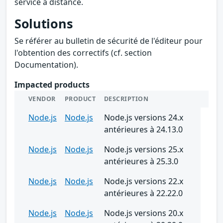
service à distance.
Solutions
Se référer au bulletin de sécurité de l'éditeur pour
l'obtention des correctifs (cf. section
Documentation).
Impacted products
VENDOR
PRODUCT
DESCRIPTION
Node.js
Node.js
Node.js versions 24.x
antérieures à 24.13.0
Node.js
Node.js
Node.js versions 25.x
antérieures à 25.3.0
Node.js
Node.js
Node.js versions 22.x
antérieures à 22.22.0
Node.js
Node.js
Node.js versions 20.x