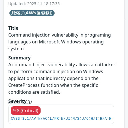
Updated: 2025-11-18 17:35
EPSS
6.88%
(0.93431)
Title
Command injection vulnerability in programing
languages on Microsoft Windows operating
system.
Summary
A command inject vulnerability allows an attacker
to perform command injection on Windows
applications that indirectly depend on the
CreateProcess function when the specific
conditions are satisfied.
Severity
9.8 (Critical)
CVSS:3.1/AV:N/AC:L/PR:N/UI:N/S:U/C:H/I:H/A:H