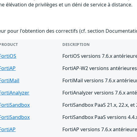
e élévation de privilèges et un déni de service à distance.
teur pour l'obtention des correctifs (cf. section Documentati
PRODUCT
DESCRIPTION
FortiOS
FortiOS versions 7.6.x antérieure
FortiAP
FortiAP-W2 versions antérieures 
FortiMail
FortiMail versions 7.6.x antérieu
FortiAnalyzer
FortiAnalyzer versions 7.6.x anté
FortiSandbox
FortiSandbox PaaS 21.x, 22.x, et
FortiSandbox
FortiSandbox PaaS versions 4.4.x
FortiAP
FortiAP versions 7.6.x antérieure