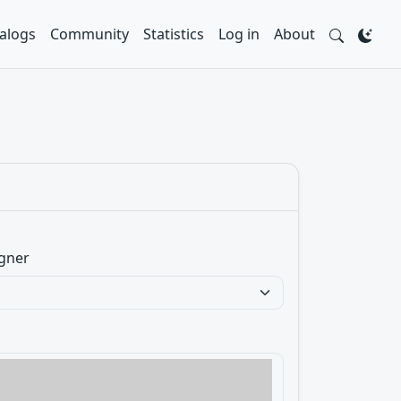
alogs
Community
Statistics
Log in
About
gner