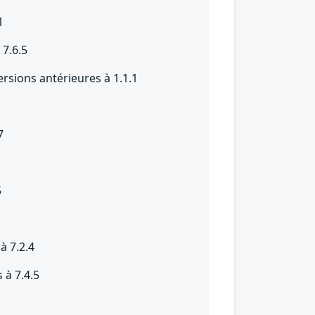
1
 7.6.5
sions antérieures à 1.1.1
7
1
5
à 7.2.4
 à 7.4.5