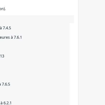
on).
à 7.4.5
eures à 7.6.1
.13
 7.6.5
à 6.2.1