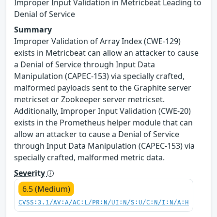
Improper Input Validation in Metricbeat Leading to
Denial of Service
Summary
Improper Validation of Array Index (CWE-129)
exists in Metricbeat can allow an attacker to cause
a Denial of Service through Input Data
Manipulation (CAPEC-153) via specially crafted,
malformed payloads sent to the Graphite server
metricset or Zookeeper server metricset.
Additionally, Improper Input Validation (CWE-20)
exists in the Prometheus helper module that can
allow an attacker to cause a Denial of Service
through Input Data Manipulation (CAPEC-153) via
specially crafted, malformed metric data.
Severity
6.5 (Medium)
CVSS:3.1/AV:A/AC:L/PR:N/UI:N/S:U/C:N/I:N/A:H