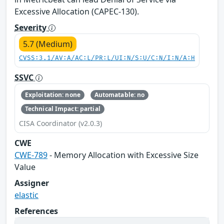
Excessive Allocation (CAPEC-130).
Severity
5.7 (Medium)
CVSS:3.1/AV:A/AC:L/PR:L/UI:N/S:U/C:N/I:N/A:H
SSVC
Exploitation: none
Automatable: no
Technical Impact: partial
CISA Coordinator (v2.0.3)
CWE
CWE-789
- Memory Allocation with Excessive Size
Value
Assigner
elastic
References