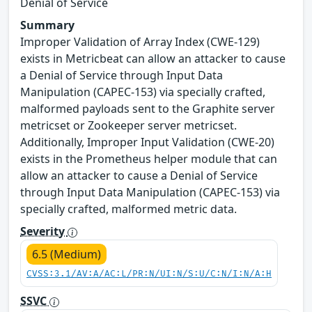
Denial of Service
Summary
Improper Validation of Array Index (CWE-129)
exists in Metricbeat can allow an attacker to cause
a Denial of Service through Input Data
Manipulation (CAPEC-153) via specially crafted,
malformed payloads sent to the Graphite server
metricset or Zookeeper server metricset.
Additionally, Improper Input Validation (CWE-20)
exists in the Prometheus helper module that can
allow an attacker to cause a Denial of Service
through Input Data Manipulation (CAPEC-153) via
specially crafted, malformed metric data.
Severity
6.5 (Medium)
CVSS:3.1/AV:A/AC:L/PR:N/UI:N/S:U/C:N/I:N/A:H
SSVC