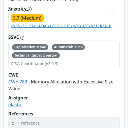
Severity
5.7 (Medium)
CVSS:3.1/AV:A/AC:L/PR:L/UI:N/S:U/C:N/I:N/A:H
SSVC
Exploitation: none
Automatable: no
Technical Impact: partial
CISA Coordinator (v2.0.3)
CWE
CWE-789
- Memory Allocation with Excessive Size
Value
Assigner
elastic
References
1 reference