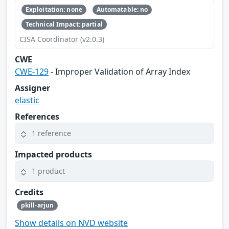
Exploitation: none
Automatable: no
Technical Impact: partial
CISA Coordinator (v2.0.3)
CWE
CWE-129
- Improper Validation of Array Index
Assigner
elastic
References
1 reference
Impacted products
1 product
Credits
pkill-arjun
Show details on NVD website